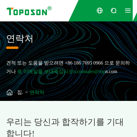



연락처
견적 또는 도움을 받으려면 +86 186 7695 0966 으로 문의하
거나
로 이메일을 보내주십시오n.comsales@top
n.com

집.
연락처
우리는 당신과 합작하기를 기대
합니다!