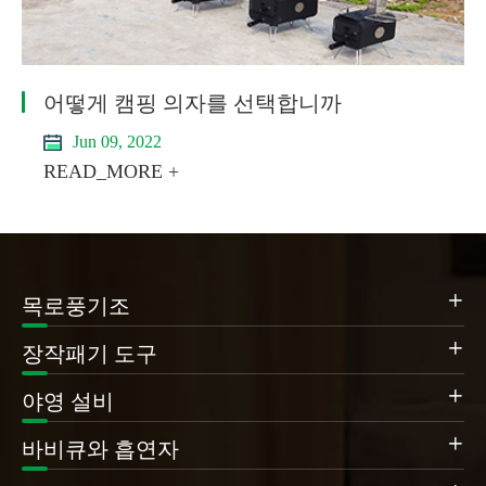
어떻게 캠핑 의자를 선택합니까
Jun 09, 2022
READ_MORE +

목로풍기조

장작패기 도구

야영 설비

바비큐와 흡연자