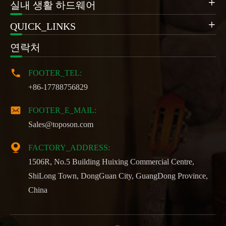

실내 생활 하드웨어
QUICK_LINKS

연락처

FOOTER_TEL:
+86-17788756829

FOOTER_E_MAIL:
Sales@toposon.com

FACTORY_ADDRESS:
1506R, No.5 Building Huixing Commercial Centre,
ShiLong Town, DongGuan City, GuangDong Province,
China