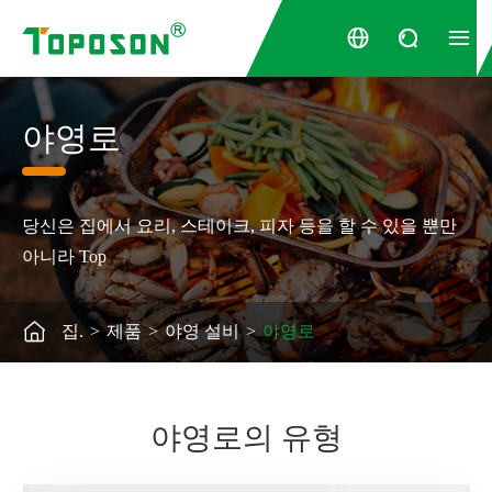



야영로
당신은 집에서 요리, 스테이크, 피자 등을 할 수 있을 뿐만
아니라 Top

집.
제품
야영 설비
야영로
야영로의 유형