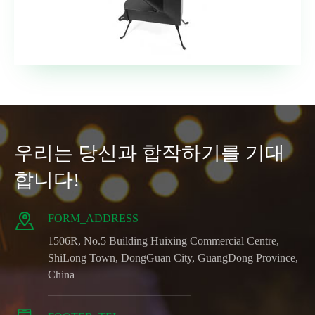
우리는 당신과 합작하기를 기대
합니다!

FORM_ADDRESS
1506R, No.5 Building Huixing Commercial Centre,
ShiLong Town, DongGuan City, GuangDong Province,
China