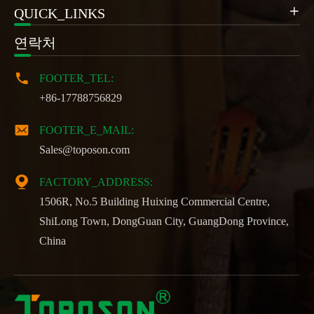
QUICK_LINKS

연락처

FOOTER_TEL:
+86-17788756829

FOOTER_E_MAIL:
Sales@toposon.com

FACTORY_ADDRESS:
1506R, No.5 Building Huixing Commercial Centre,
ShiLong Town, DongGuan City, GuangDong Province,
China