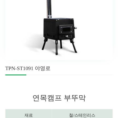
TPN-ST1091 야영로
연목캠프 부뚜막
재료
철/스테인리스