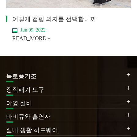
어떻게 캠핑 의자를 선택합니까
Jun 09, 2022
READ_MORE +

목로풍기조

장작패기 도구

야영 설비

바비큐와 흡연자

실내 생활 하드웨어