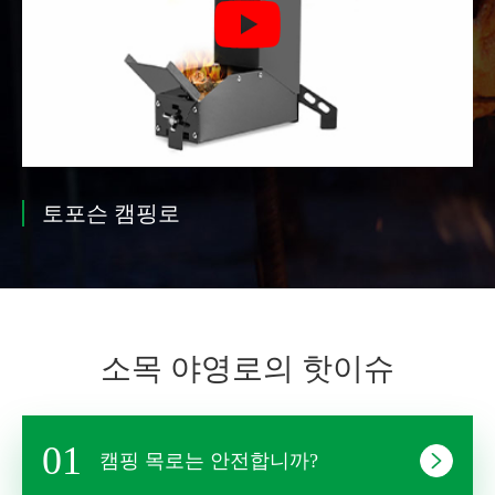

토포슨 캠핑로
소목 야영로의 핫이슈
01
캠핑 목로는 안전합니까?
