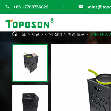

+86-17788756829

Sales@top

집.
제품
야영 설비
야영 도구
TPN-FPW