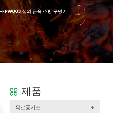
PN-FPW003 실외 금속 소방 구덩이

제품

목로풍기조
