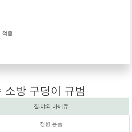
에 적용
속 소방 구덩이 규범
집.야외 바베큐
정원 용품