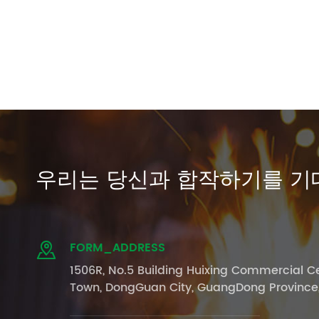
우리는 당신과 합작하기를 기
FORM_ADDRESS

1506R, No.5 Building Huixing Commercial Ce
Town, DongGuan City, GuangDong Province