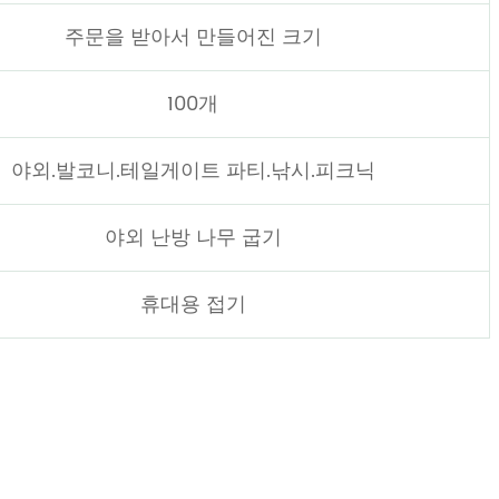
주문을 받아서 만들어진 크기
100개
야외.발코니.테일게이트 파티.낚시.피크닉
야외 난방 나무 굽기
휴대용 접기