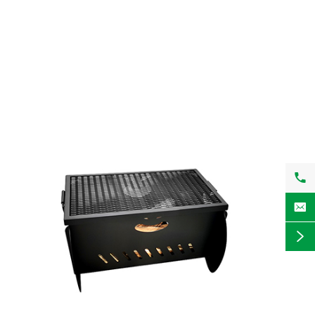


