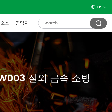
En


리소스
연락처

PW003 실외 금속 소방