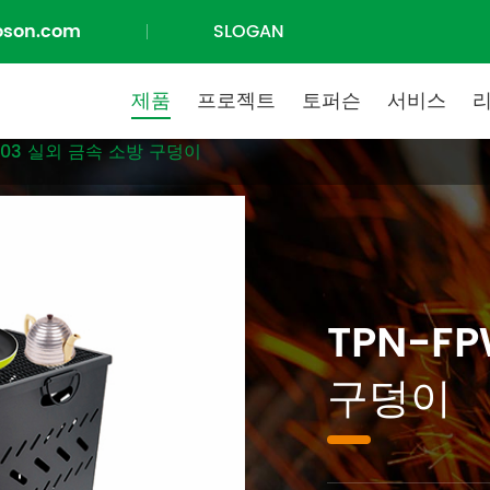
oson.com
SLOGAN
제품
프로젝트
토퍼슨
서비스
003 실외 금속 소방 구덩이
TPN-F
구덩이