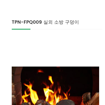
TPN-FPQ009 실외 소방 구덩이