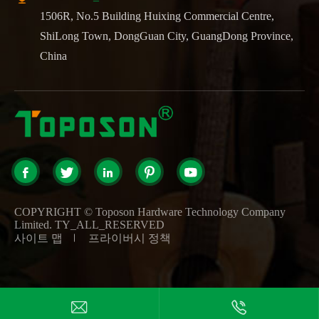
1506R, No.5 Building Huixing Commercial Centre,
ShiLong Town, DongGuan City, GuangDong Province,
China





COPYRIGHT ©
Toposon Hardware Technology Company
Limited.
TY_ALL_RESERVED
사이트 맵
프라이버시 정책

