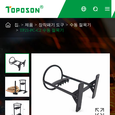




집.
제품
장작패기 도구
수동 절목기
TP21-PC-C2 수동 절목기
