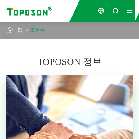




집.
토퍼슨
TOPOSON 정보