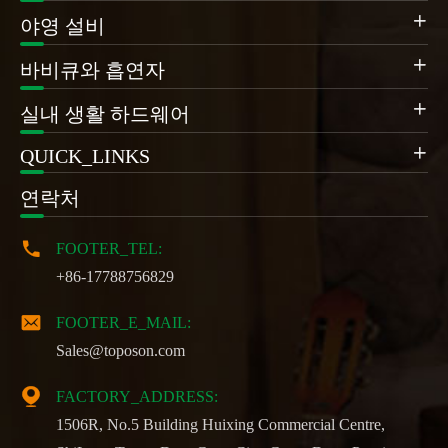

야영 설비

바비큐와 흡연자

실내 생활 하드웨어
QUICK_LINKS

연락처

FOOTER_TEL:
+86-17788756829

FOOTER_E_MAIL:
Sales@toposon.com

FACTORY_ADDRESS:
1506R, No.5 Building Huixing Commercial Centre,