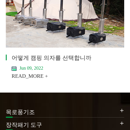
어떻게 캠핑 의자를 선택합니까
Jun 09, 2022
READ_MORE +

목로풍기조

장작패기 도구