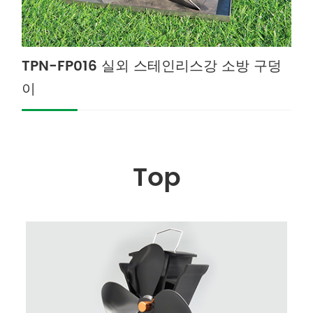
TPN-FP016 실외 스테인리스강 소방 구덩
이
Top