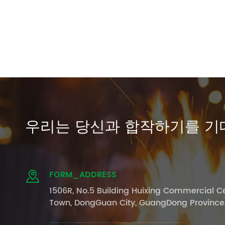
우리는 당신과 합작하기를 기
FORM_ADDRESS

1506R, No.5 Building Huixing Commercial Ce
Town, DongGuan City, GuangDong Province