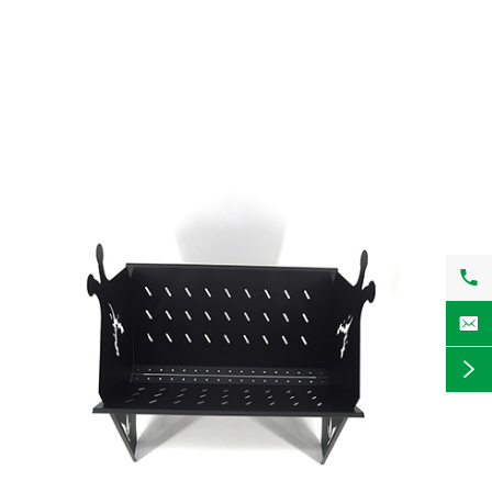


