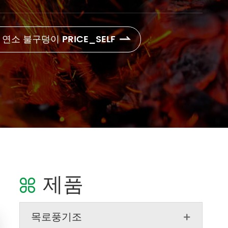
목 연소 불구덩이 PRICE_SELF

제품

목로풍기조
