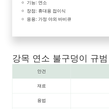
기능: 연소
장점: 휴대용 접이식
응용: 가정 야외 바비큐
강목 연소 불구덩이 규범
안건
재료
용법