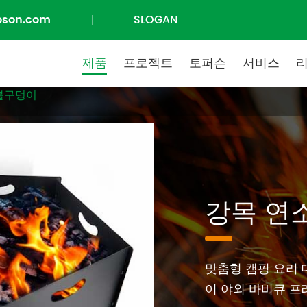
oson.com
SLOGAN
제품
프로젝트
토퍼슨
서비스
불구덩이
강목 연
맞춤형 캠핑 요리 
이 야외 바비큐 프