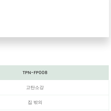
TPN-FP008
고탄소강
집 밖의