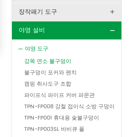
장작패기 도구

야영 설비

야영 도구

강목 연소 불구덩이
불구덩이 포커와 펜치
캠핑 취사도구 조합
파이프식 파이프 커버 파문관
TPN-FP008 강철 접이식 소방 구덩이
TPN-FP001 휴대용 숯불구덩이
TPN-FP003SL 바비큐 풀