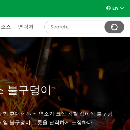
En


리소스
연락처

소 불구덩이
대형 휴대용 원목 연소기 코십 강철 접이식 불구덩
레임;불구덩이 그릇을 납작하게 포장하다.