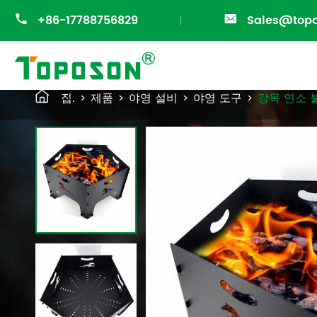

+86-17788756829

Sales@top

집.
제품
야영 설비
야영 도구
강목 연소 