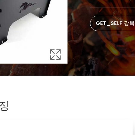
GET_SELF 강

특징