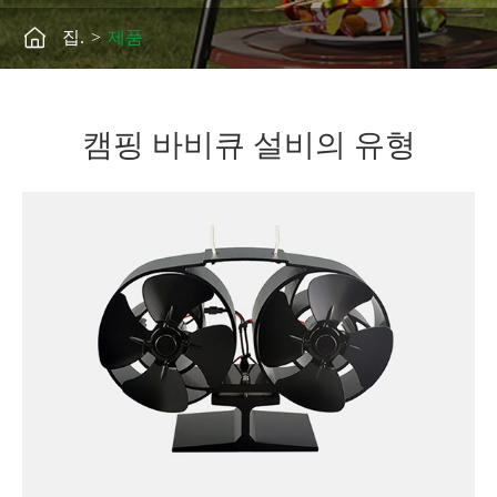

집.
제품
캠핑 바비큐 설비의 유형