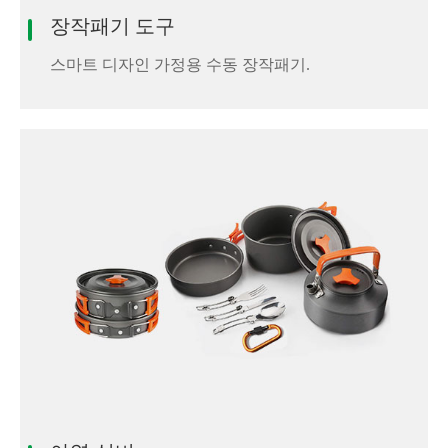
장작패기 도구
스마트 디자인 가정용 수동 장작패기.