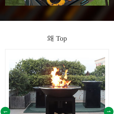
왜 Top

