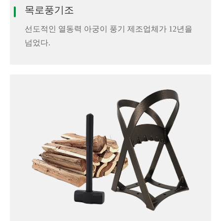
목로풍기조
선도적인 열동력 아궁이 풍기 제조업체가 12년을
넘었다.