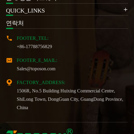
QUICK_LINKS

연락처

FOOTER_TEL:
+86-17788756829

FOOTER_E_MAIL:
Sales@toposon.com

FACTORY_ADDRESS:
1506R, No.5 Building Huixing Commercial Centre,
ShiLong Town, DongGuan City, GuangDong Province,
China