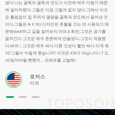
많다.나는 굴뚝의 굴뚝과 연도가 이전에 매우 더웠기 때문
에 알아차렸다.그들은 지금 그렇게 덥지 않다.그래서 이것
은 틀림없이 집 주위의 열량을 굴뚝과 연도에서 밀어낸 것
이다.그들은 & # 39;t 디자인은 촛불을 끄는 데 사용되기 때
문에don#39;그 길을 걸어보지 마라.lt 회전;그것은 공기를
움직인다.그것은 매우 튼튼하게 만들었다.그것이 작용했
다.lt#39；그것은 매우 싸다.다른 것보다 훨씬 싸다.이게 뭐
야?그들이 이렇게 했습니까? 이것은 #39가 아닙니다.t？오,
네!잊어버릴 뻔했어. - 모레르를 고발해!
로저스
미국