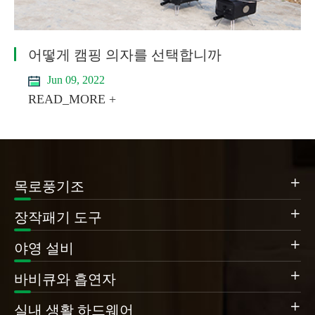
어떻게 캠핑 의자를 선택합니까
Jun 09, 2022
READ_MORE +

목로풍기조

장작패기 도구

야영 설비

바비큐와 흡연자

실내 생활 하드웨어