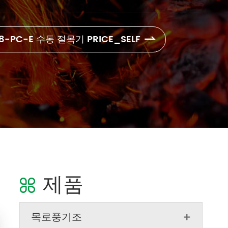
08-PC-E 수동 절목기 PRICE_SELF

제품

목로풍기조
