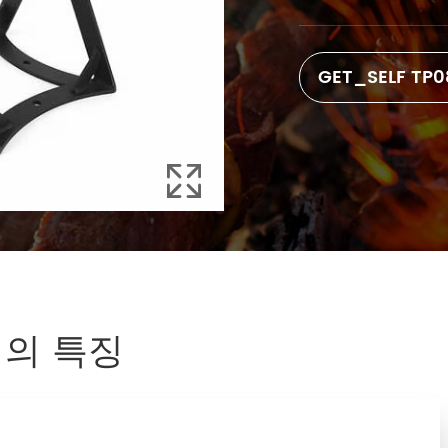
GET_SELF TP

기의 특징