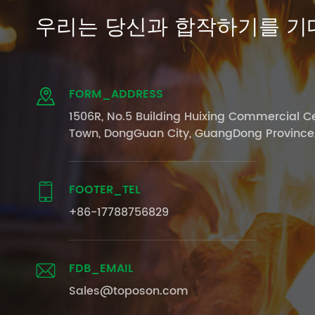
우리는 당신과 합작하기를 기
FORM_ADDRESS

1506R, No.5 Building Huixing Commercial Ce
Town, DongGuan City, GuangDong Province
FOOTER_TEL

+86-17788756829
FDB_EMAIL

Sales@toposon.com