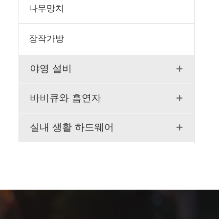
나무망치
장작가방
야영 설비

바비큐와 흡연자

실내 생활 하드웨어
