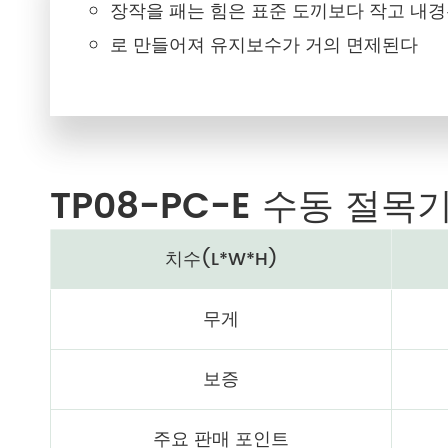
장작을 패는 힘은 표준 도끼보다 작고 내경
로 만들어져 유지보수가 거의 면제된다
TP08-PC-E 수동 절목
치수(L*W*H)
무게
보증
주요 판매 포인트