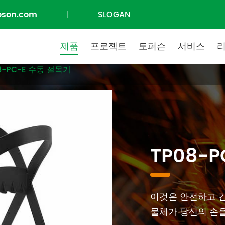
oson.com
SLOGAN
제품
프로젝트
토퍼슨
서비스
8-PC-E 수동 절목기
TP08-
이것은 안전하고 
물체가 당신의 손을