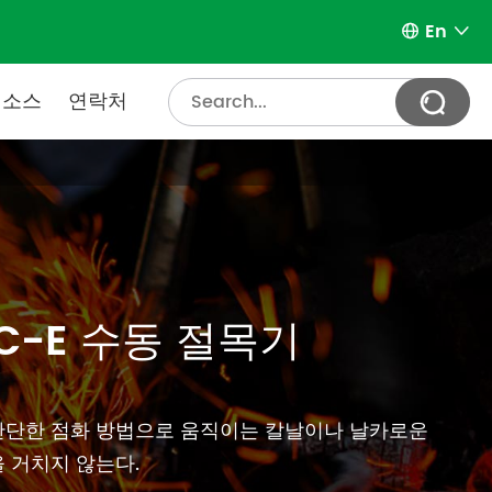
En


리소스
연락처

PC-E 수동 절목기
간단한 점화 방법으로 움직이는 칼날이나 날카로운
 거치지 않는다.