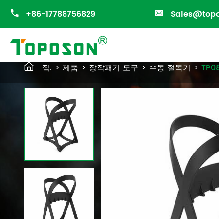

+86-17788756829

Sales@top

집.
제품
장작패기 도구
수동 절목기
TP0