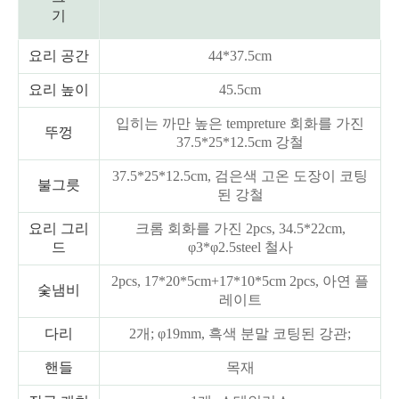
기
요리 공간
44*37.5cm
요리 높이
45.5cm
입히는 까만 높은 tempreture 회화를 가진
뚜껑
37.5*25*12.5cm 강철
37.5*25*12.5cm, 검은색 고온 도장이 코팅
불그릇
된 강철
요리 그리
크롬 회화를 가진 2pcs, 34.5*22cm,
드
φ3*φ2.5steel 철사
2pcs, 17*20*5cm+17*10*5cm 2pcs, 아연 플
숯냄비
레이트
다리
2개; φ19mm, 흑색 분말 코팅된 강관;
핸들
목재