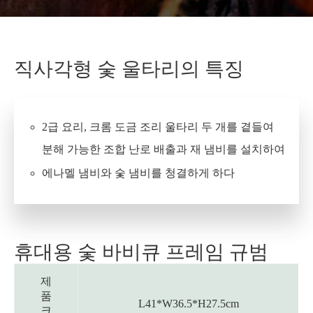
직사각형 숯 울타리의 특징
2급 요리, 크롬 도금 조리 울타리 두 개를 곁들여
분해 가능한 조합 난로 배출과 재 냄비를 설치하여
에나멜 냄비와 숯 냄비를 청결하게 하다
휴대용 숯 바비큐 프레임 규범
제
품
L41*W36.5*H27.5cm
크