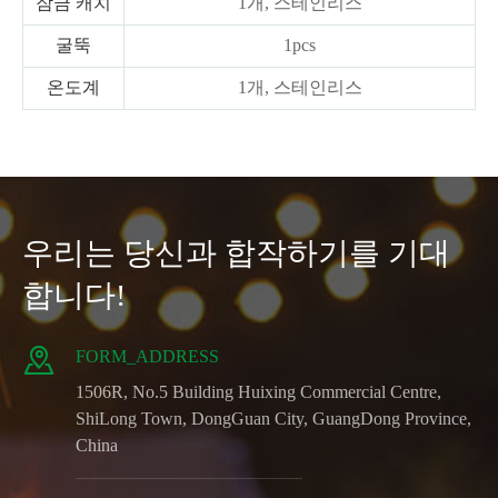
잠금 캐치
1개, 스테인리스
굴뚝
1pcs
온도계
1개, 스테인리스
우리는 당신과 합작하기를 기대
합니다!

FORM_ADDRESS
1506R, No.5 Building Huixing Commercial Centre,
ShiLong Town, DongGuan City, GuangDong Province,
China