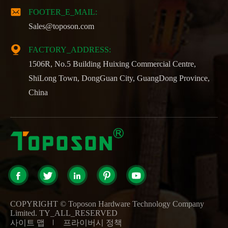

FOOTER_E_MAIL:
Sales@toposon.com

FACTORY_ADDRESS:
1506R, No.5 Building Huixing Commercial Centre,
ShiLong Town, DongGuan City, GuangDong Province,
China





COPYRIGHT ©
Toposon Hardware Technology Company
Limited.
TY_ALL_RESERVED
사이트 맵
프라이버시 정책