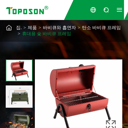




집.
제품
바비큐와 흡연자
탄소 바비큐 프레임
휴대용 숯 바비큐 프레임
