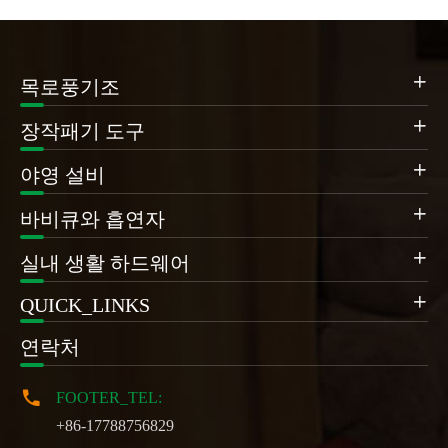

목로풍기조

장작패기 도구

야영 설비

바비큐와 흡연자

실내 생활 하드웨어
QUICK_LINKS

연락처

FOOTER_TEL:
+86-17788756829